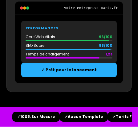
votre-entreprise-paris.fr
PERFORMANCES
Core Web Vitals
96/100
SEO Score
98/100
Temps de chargement
1,2s
✓ Prêt pour le lancement
✓
100% Sur Mesure
✓
Aucun Template
✓
Tarifs Fixe