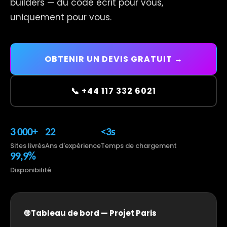
builders — du code écrit pour vous,
uniquement pour vous.
OBTENIR UN DEVIS GRATUIT →
📞 +44 117 332 6021
3 000+
22
<3s
Sites livrés
Ans d'expérience
Temps de chargement
99,9%
Disponibilité
🌐 Tableau de bord — Projet Paris