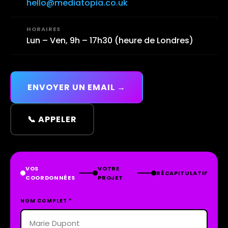
hello@mediatopia.co.uk
HORAIRES
🕑
Lun – Ven, 9h – 17h30 (heure de Londres)
ENVOYER UN EMAIL →
📞 APPELER
VOS
VOTRE
RÉCAPITULATIF
COORDONNÉES
PROJET
NOM COMPLET *